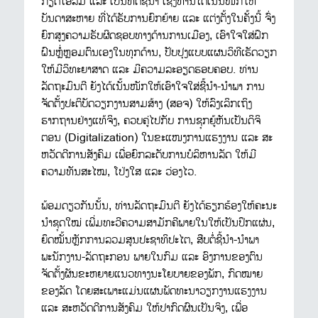
ກຽດໂອ້ລົມ ແລະ ເປັນທິດຊີ້ນຳ ເຊິ່ງທ່ານໄດ້ເນັ້ນໜັກໃຫ້
ບັນດາສະຫາຍ ທີ່ໄດ້ຮັບການຍົກຍ້າຍ ແລະ ແຕ່ງຕັ້ງໃນຄັ້ງນີ້ ຈົ່ງ
ຍົກສູງຄວາມຮັບຜິດຊອບທາງດ້ານການເມືອງ, ເອົາໃຈໃສ່ຝຶກ
ຝົນຫຼໍ່ຫຼອມຕົນເອງໃນທຸກດ້ານ, ປັບປຸງແບບແຜນວິທີເຮັດວຽກ
ໃຫ້ມີວິທະຍາສາດ ແລະ ມີຄວາມລະອຽດຮອບຄອບ. ທ່ານ
ລັດຖະມົນຕີ ຍັງໄດ້ເນັ້ນໜັກໃຫ້ເອົາໃຈໃສ່ຊີ້ນຳ-ນຳພາ ການ
ຈັດຕັ້ງປະຕິບັດວຽກງານສາມສ້າງ (ສອຈ) ໃຫ້ລົງເລິກເຖິງ
ຮາກຖານຢ່າງແທ້ຈິງ, ຄວບຄູ່ໄປກັບ ການຊຸກຍູ້ຫັນເປັນດິຈິ
ຕອນ (Digitalization) ໃນຂະແໜງການແຮງງານ ແລະ ສະ
ຫວັດດີການສັງຄົມ ເພື່ອຍົກລະດັບການບໍລິຫານລັດ ໃຫ້ມີ
ຄວາມທັນສະໄໝ, ໂປ່ງໃສ ແລະ ວ່ອງໄວ.
ພ້ອມດຽວກັນນັ້ນ, ທ່ານລັດຖະມົນຕີ ຍັງໄດ້ຮຽກຮ້ອງໃຫ້ຄະນະ
ນຳຊຸດໃໝ່ ເພີ່ມທະວີຄວາມສາມັກຄີພາຍໃນໃຫ້ເປັນປຶກແຜ່ນ,
ຍຶດໝັ້ນຫຼັກການລວມສູນປະຊາທິປະໄຕ, ສືບຕໍ່ຊີ້ນຳ-ນຳພາ
ພະນັກງານ-ລັດຖະກອນ ພາຍໃນກົມ ແລະ ອົງການຂອງຕົນ
ຈັດຕັ້ງຜັນຂະຫຍາຍແນວທາງນະໂຍບາຍຂອງພັກ, ກົດໝາຍ
ຂອງລັດ ໂດຍສະເພາະແມ່ນແຜນພັດທະນາວຽກງານແຮງງານ
ແລະ ສະຫວັດດີການສັງຄົມ ໃຫ້ປາກົດຜົນເປັນຈິງ, ເພື່ອ