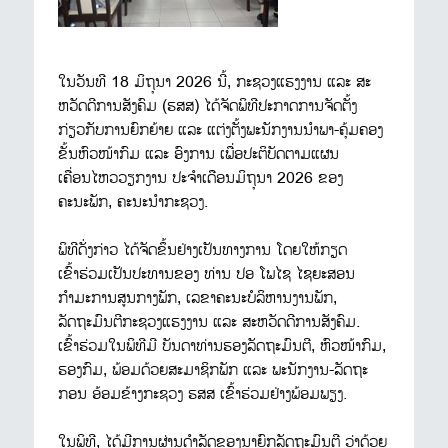
ໃນວັນທີ 18 ມິຖຸນາ 2026 ນີ້, ກະຊວງແຮງງານ ແລະ ສະ
ຫວັດດີການສັງຄົມ (ຮສສ) ໄດ້ຈັດພິທີປະກາດການຈັດຕັ້ງ
ກ່ຽວກັບການຍົກຍ້າຍ ແລະ ແຕ່ງຕັ້ງພະນັກງານນຳພາ-ຄຸ້ມຄອງ
ຂັ້ນຫົວໜ້າກົມ ແລະ ອົງການ ເພື່ອປະຕິບັດຕາມແຜນ
ເຄື່ອນໄຫວວຽກງານ ປະຈຳເດືອນມິຖຸນາ 2026 ຂອງ
ຄະນະພັກ, ຄະນະນຳກະຊວງ.
ພິທີດັ່ງກ່າວ ໄດ້ຈັດຂຶ້ນຢ່າງເປັນທາງການ ໂດຍໃຫ້ກຽດ
ເຂົ້າຮ່ວມເປັນປະທານຂອງ ທ່ານ ປອ ໂພໄຊ ໄຊຍະສອນ
ກຳມະການສູນກາງພັກ, ເລຂາຄະນະບໍລິຫານງານພັກ,
ລັດຖະມົນຕີກະຊວງແຮງງານ ແລະ ສະຫວັດດີການສັງຄົມ.
ເຂົ້າຮ່ວມໃນພິທີມີ ບັນດາທ່ານຮອງລັດຖະມົນຕີ, ຫົວໜ້າກົມ,
ຮອງກົມ, ພ້ອມດ້ວຍສະມາຊິກພັກ ແລະ ພະນັກງານ-ລັດຖະ
ກອນ ອ້ອມຂ້າງກະຊວງ ຮສສ ເຂົ້າຮ່ວມຢ່າງພ້ອມພຽງ.
ໃນພິທີ, ໄດ້ມີການຜ່ານດຳລັດຂອງນາຍົກລັດຖະມົນຕີ ວ່າດ້ວຍ