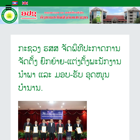
ກະຊວງ ຮສສ ຈັດພິທີປະກາດການ
ຈັດຕັ້ງ ຍົກຍ້າຍ-ແຕ່ງຕັ້ງພະນັກງານ
ນຳພາ ແລະ ມອບ-ຮັບ ອຸດໜູນ
ບຳນານ.