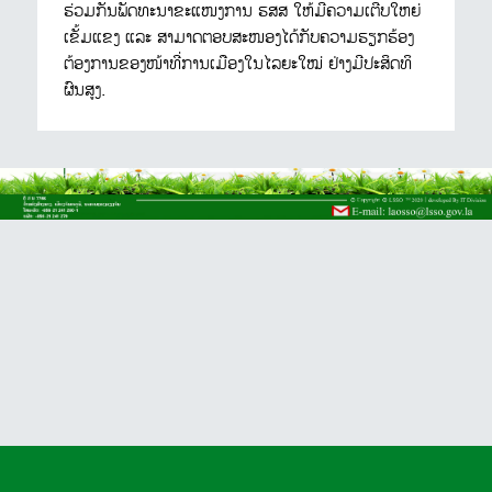
ຮ່ວມກັນພັດທະນາຂະແໜງການ ຮສສ ໃຫ້ມີຄວາມເຕີບໃຫຍ່
ເຂັ້ມແຂງ ແລະ ສາມາດຕອບສະໜອງໄດ້ກັບຄວາມຮຽກຮ້ອງ
ຕ້ອງການຂອງໜ້າທີ່ການເມືອງໃນໄລຍະໃໝ່ ຢ່າງມີປະສິດທິ
ຜົນສູງ.
Array

(
