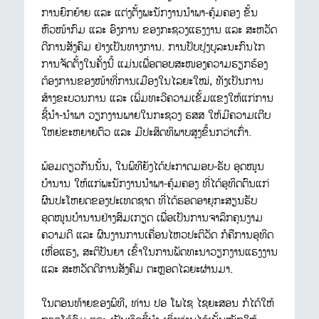
ການຍົກຍ້າຍ ແລະ ແຕ່ງຕັ້ງພະນັກງານນຳພາ-ຄຸ້ມຄອງ ຂັ້ນ
ຫົວໜ້າກົມ ແລະ ອົງການ ຂອງກະຊວງແຮງງານ ແລະ ສະຫວັດ
ດີການສັງຄົມ ຢ່າງເປັນທາງການ. ການປັບປຸງບູລະນະກົນໄກ
ການຈັດຕັ້ງໃນຄັ້ງນີ້ ແມ່ນເພື່ອຕອບສະໜອງຄວາມຮຽກຮ້ອງ
ຕ້ອງການຂອງໜ້າທີ່ການເມືອງໃນໄລຍະໃໝ່, ທັງເປັນການ
ສ້າງຂະບວນການ ແລະ ເພີ່ມທະວີຄວາມເຂັ້ມແຂງໃຫ້ແກ່ການ
ຊີ້ນຳ-ນຳພາ ວຽກງານພາຍໃນກະຊວງ ຮສສ ໃຫ້ມີຄວາມເຕີບ
ໃຫຍ່ຂະຫຍາຍຕົວ ແລະ ມີປະສິດທິພາບສູງຂຶ້ນກວ່າເກົ່າ.
ພ້ອມດຽວກັນນັ້ນ, ໃນພິທີຍັງໄດ້ປະກາດມອບ-ຮັບ ອຸດໜູນ
ບຳນານ ໃຫ້ແກ່ພະນັກງານນຳພາ-ຄຸ້ມຄອງ ທີ່ໄດ້ອຸທິດຕົນແກ່
ຜົນປະໂຫຍດຂອງປະເທດຊາດ ທີ່ໄດ້ຮອດອາຍຸກະສຽນຮັບ
ອຸດໜູນບຳນານຢ່າງສົມເກຽດ ເພື່ອເປັນການຈາລຶກຄຸນງາມ
ຄວາມດີ ແລະ ຜົນງານການເຄື່ອນໄຫວປະຕິວັດ ກໍຄືການອຸທິດ
ເຫື່ອແຮງ, ສະຕິປັນຍາ ເຂົ້າໃນການພັດທະນາວຽກງານແຮງງານ
ແລະ ສະຫວັດດີການສັງຄົມ ຕະຫຼອດໄລຍະຜ່ານມາ.
ໃນຕອນທ້າຍຂອງພິທີ, ທ່ານ ປອ ໂພໄຊ ໄຊຍະສອນ ກໍໄດ້ໃຫ້