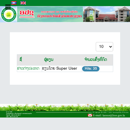
ສະແດງ #
ຊື່
ຜູ້ຂຽນ
ຈຳນວນຄັ້ງທີ່ກົດ
ຂ່າວຕ່າງປະເທດ
ຂຽນໂດຍ Super User
Hits: 35