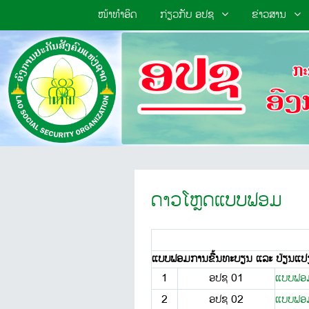
ໜ້າທຳອິດ
ກ່ຽວກັບ ອປຊ
ຂ່າວສານ
ດາວໂຫຼດແບບຟອມ
ແບບຟອມການຂື້ນທະບຽນ ແລະ ປ່ຽນແປງຂ
1
ອປຊ 01
ແບບຟອມ
2
ອປຊ 02
ແບບຟອມ