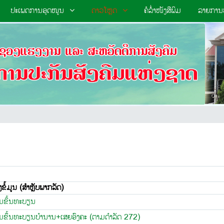
ປະເພດການອຸດໜູນ
ດາວໂຫຼດ
ຄໍລໍໍ່າໜັງສືພິມ
ລາຍການປ
ໍ້ມູນ (
ສຳຫຼັບພາກລັດ
)
ຂຶ້ນທະບຽນ
ຂຶ້ນທະບຽນບຳນານ+ເສຍອົງຄະ (ຕາມດໍາລັດ 272)