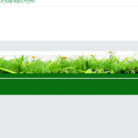
ບ​ເງິນ​ອຸດ​ໜູນວ່າງງານ