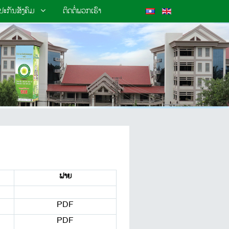
ະກັນສັງຄົມ
ຕິດຕໍ່ພວກເຮົາ
ຟາຍ
PDF
PDF