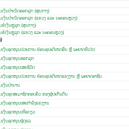
ເງິນບຳເນັດອອກລູກ (ສູນກາງ)
ເງິນບໍາເນັດອອກລູກ (ແຂວງ ແລະ ນະຄອນຫຼວງ)
ໍເງິນຫຼຸລູກ (ສູນກາງ)
ໍເງິນຫຼຸລູກ (ແຂວງ ແລະ ນະຄອນຫຼວງ)
)
ັບ​ເງິນ​ອຸດ​ໜູນ​ປ່ວຍການ ຍ້ອນອຸປະຕິເຫດອື່ນ ຫຼື ພະຍາດທົ່ວໄປ
ບ​ເງິນ​ອຸດ​ໜູນ​ອອກລູກ
ບ​ເງິນ​ອຸດ​ໜູນ​ເສຍ​ຊີວິດ
ຮັບເງິນ​ອຸດ​ໜູນ​​ປ່ວຍການ ຍ້ອນອຸປະຕິເຫດແຮງງານ ຫຼື ພະຍາດອາຊີບ
ັບເງິນ​ບຳນານ
ຮັບເງິນ​ອຸດສະມາຊິກຄອບຄົວ ຂອງຜູ້ປະກັນຕົນ
ຮັບເງິນ​ອຸດ​ໜູນ​ເສຍ​ກໍາລັງແຮງງານ
ບ​ເງິນ​ອຸດ​ໜູນເທື່ອດຽວ
​ເງິນ​ອຸດ​ໜູນຜູ້ດູແລ