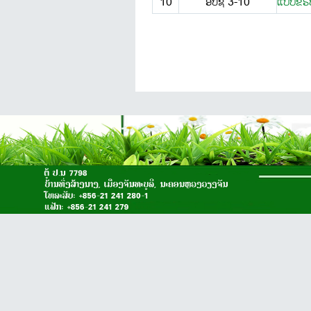
10
ອປຊ 3-10
ແບບ​ຂໍຮັ