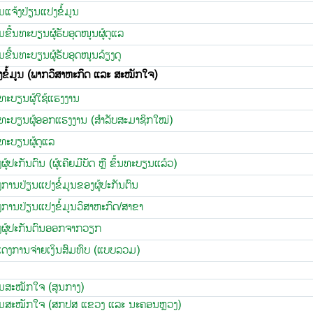
ແຈ້ງປ່ຽນແປງຂໍ້ມູນ
ື້ນທະບຽນຜູ້ຮັບອຸດໜູນຜູ້ດູແລ
ື້ນທະບຽນຜູ້ຮັບອຸດໜູນລ້ຽງດູ
ໍ້ມູນ (ພາກວິສາຫະກິດ ແລະ ສະໝັກໃຈ)
​ທະບຽນ​ຜູ້​ໃຊ້​ແຮງ​ງານ
​ທະບຽນ​ຜູ້​ອອກແຮງ​ງານ (ສຳລັບ​ສະມາຊິກ​ໃໝ່)
ທະບຽນຜູ້ດູແລ
ູ້​ປະກັນ​ຕົນ​ (​ຜູ້​ເຄີຍ​ມີບັດ ຫຼື ຂຶ້ນ​ທະບຽນ​​ແລ້ວ)
ການ​ປ່ຽນ​ແປງ​ຂໍ້​ມູນ​ຂອງ​ຜູ້​ປະກັນ​ຕົນ
​ການ​ປ່ຽນ​ແປງ​ຂໍ້​ມູນ​ວິ​ສາ​ຫະກິດ/ສາຂາ
​ຜູ້​ປະກັນ​ຕົນ​ອອກ​ຈາກ​ວຽກ
ແດງ​ການ​ຈ່າຍ​ເງິນ​ສົມທົບ (​ແບບ​ລວມ)
ສະໝັກໃຈ (ສູນກາງ)
ສະໝັກໃຈ (ສກປສ ແຂວງ ແລະ ນະຄອນຫຼວງ)