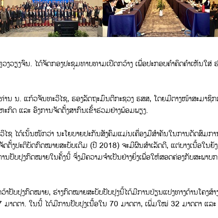
ຫຼວງວຽງຈົນ. ໄດ້ຈັດກອງປະຊຸມທາບທາມເປີດກວ້າງ ເພື່ອປະກອບຄຳຄິດຄຳເຫັນໃສ່ ຮ
 ທ່ານ ນ. ແກ້ວຈັນທະວີໄຊ, ຮອງລັດຖະມົນຕີກະຊວງ ຮສສ, ໂດຍມີຕາງໜ້າສະມາຊິ
ກິດ ແລະ ອົງການຈັດຕັ້ງສາກົນເຂົ້າຮ່ວມຢ່າງພ້ອມພຽງ.
ທະວີໄຊ ໄດ້ເນັ້ນໜັກວ່າ ນະໂຍບາຍປະກັນສັງຄົມແມ່ນເຄື່ອງມືສຳຄັນໃນການດັດສົ
ັດຕັ້ງປະຕິບັດກົດໝາຍສະບັບເດີມ (ປີ 2018) ຈະມີຜົນສຳເລັດດີ, ແຕ່ບາງເນື້ອໃນຍ
, ການປັບປຸງກົດໝາຍໃນຄັ້ງນີ້ ຈຶ່ງມີຄວາມຈຳເປັນຢ່າງຍິ່ງເພື່ອໃຫ້ສອດຄ່ອງກັບສ
ັບປຸງກົດໝາຍ, ຮ່າງກົດໝາຍສະບັບປັບປຸງນີ້ໄດ້ມີການປ່ຽນແປງທາງດ້ານໂຄງສ້າງ ແ
ດຕາ. ໃນນີ້ ໄດ້ມີການປັບປຸງເນື້ອໃນ 70 ມາດຕາ, ເພີ່ມໃໝ່ 32 ມາດຕາ ແລະ ຕ