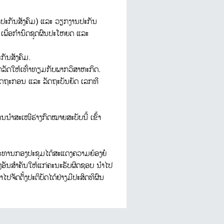
ປະກັນສັງຄົມ) ແລະ ວຽກງານປະກັນ
 ເພື່ອກຳນົດຊຸດຜົນປະໂຫຍດ ແລະ
ກັນສັງຄົມ.
ກລັດໃຫ້ເທົ່າທຽມກັບພາກວິສາຫະກິດ.
ລັດຖະກອນ ແລະ ລັດຖະບັນຍັດ ເລກທີ
ນນຳສະເໜີຮ່າງກົດໝາຍສະບັບນີ້ ເຂົ້າ
 ປະທານກອງປະຊຸມໄດ້ສະແດງຄວາມຍ້ອງຍໍ
ນອີງອັນສຳຄັນໃຫ້ແກ່ຄະນະຮັບຜິດຊອບ ນຳໄປ
ຈັດຕັ້ງປະຕິບັດໄດ້ຢ່າງມີປະສິດທິຜົນ