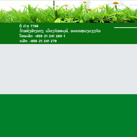
Array

(

    [type] => 2

    [message] => syntax error, unexpected '(' in /home/ssolaogo/public_html/language/lo-LA/lo-LA.lib_joomla.ini on line 243

    [file] => /home/ssolaogo/public_html/libraries/src/Language/LanguageHelper.php

    [line] => 464
