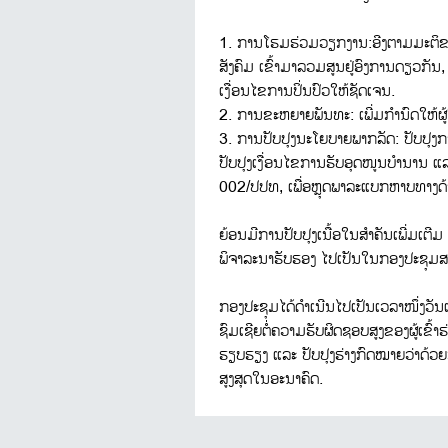
1. ການໂຮມຮ່ວມວຽກງານ:ອີງຕາມມະຕິຂອ
ສັງຄົມ ເຂົ້າມາລວມສູນຢູ່ອົງການດຽວກ
ເງື່ອນໄຂການປິ່ນປົວໃຫ້ຊັດເຈນ.
2. ການຂະຫຍາຍພັນທະ: ເພີ່ມກຳນົດໃຫ້ຜູ້ໃ
3. ການປັບປຸງນະໂຍບາຍພາກລັດ: ປັບປຸງກ
ປັບປຸງເງື່ອນໄຂການຮັບອຸດໜູນບໍານານ ແ
002/ປປທ, ເພື່ອຫຼຸດພາລະແບກຫາບທາງດ
ຍ້ອນມີການປັບປຸງເນື້ອໃນສຳຄັນເພີ່ມເຕີມ
ພິຈາລະນາຮັບຮອງ ໄປເປັນໃນກອງປະຊຸມສ
ກອງປະຊຸມໄດ້ດຳເນີນໄປເປັນເວລາໜຶ່ງວັນ
ຊົມເຊີຍຕໍ່ຄວາມຮັບຜິດຊອບສູງຂອງຜູ້ເຂົ້
ຮຽບຮຽງ ແລະ ປັບປຸງຮ່າງກົດໝາຍວ່າດ້ວຍກາ
ສູງສຸດໃນອະນາຄົດ.