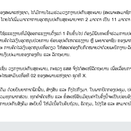
ງສະພາແຫ່ງຊາດ, ໄດ້ມີການໂຮມຮ່ວມວຽກງານປະກັນສຸຂະພາບ (ສະເພາະສະມາຊິກ
ັນ, ໂດຍໄດ້ເພີ່ມມາດຕາການອຸດໜູນປະກັນສຸຂະພາບຈາກ 2 ມາດຕາ ເປັນ 11 ມາດຕາ
ຊ້ແແຮງງານທີ່ມີຜູ້ອອກແຮງງານຕັ້ງແຕ່ 1 ຄົນຂຶ້ນໄປ ຕ້ອງມີພັນທະເຂົ້າຮ່ວມການປະ
ານຄິດໄລ່ເງິນອຸດໜູນປ່ວຍການ ຍ້ອນອຸປະຕິເຫດແຮງງານ ຫຼື ພະຍາດອາຊີບ ຂອງພາ
ລະ ການຄິດໄລ່ເງິນອຸດໜູນເທື່ອດຽວ ໃຫ້ສອດຄ່ອງກັບກົດໝາຍວ່າດ້ວຍພະນັກງານ-
້ານງົບປະມານຂອງກອງທຶນ ແລະ ລັດຖະບານ.
 ເຊັ່ນ ວຽກງານປະກັນສຸຂະພາບ, ກະຊວງ ຮສສ ຈຶ່ງໄດ້ສະເໜີລັດຖະບານ ເພື່ອເລື່ອນກາ
ະໄໝສາມັນເທື່ອທີ 02 ຂອງສະພານແຫ່ງຊາດ ຊຸດທີ X.
ເຕັມ ດ້ວຍບັນຍາກາດຟົດຟື້ນ, ສ້າງສັນ ແລະ ກົງໄປກົງມາ. ໃນພາກປິດກອງປະຊຸມ,
າຮ່ວມທຸກພາກສ່ວນ. ທຸກຄຳຄິດເຫັນ ແລະ ຂໍ້ສະເໜີອັນມີຄຸນຄ່າໃນຄັ້ງນີ້ຈະເປັນບ່ອ
ນປະກັນສັງຄົມ ສະບັບນີ້ ໃຫ້ມີເນື້ອໃນຄົບຖ້ວນ, ຮັດກຸມ, ໂປ່ງໃສ ແລະ ສາມາດນຳໄປ