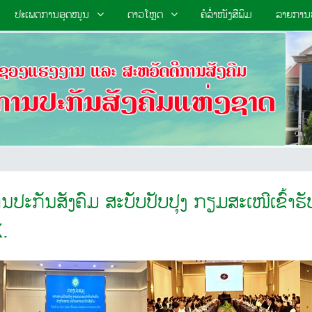
ປະເພດການອຸດໜູນ
ດາວໂຫຼດ
ຄໍລໍໍ່າໜັງສືພິມ
ລາຍການປ
ນປະກັນສັງຄົມ ສະບັບປັບປຸງ ກຽມສະເໜີເຂົ້າ
X.