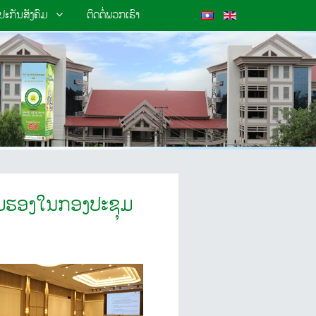
ະກັນສັງຄົມ
ຕິດຕໍ່ພວກເຮົາ
ຮັບຮອງໃນກອງປະຊຸມ