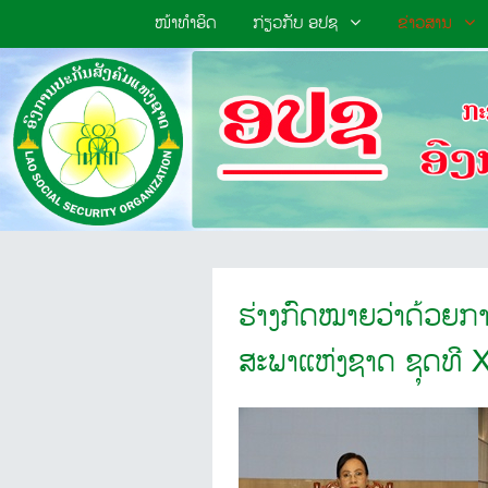
ໜ້າທຳອິດ
ກ່ຽວກັບ ອປຊ
ຂ່າວສານ
ຮ່າງກົດໝາຍວ່າດ້ວຍກາ
ສະພາແຫ່ງຊາດ ຊຸດທີ 