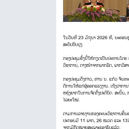
ໃນວັນທີ່ 23 ມິຖຸນາ 2026 ທີ່, ນະຄອນ
ສະບັບປັບປຸງ.
ກອງປະຊຸມຄັ້ງນີ້ໃຫ້ກຽດເປັນປະທານໂດຍ
ວິຊາການ, ຕາງໜ້າຈາກພາກລັດ, ພາກວິສາຫະ
ກອງປະຊຸມດັ່ງກ່າວ, ທ່ານ ນ. ແກ້ວ ຈັນ
ດີການໃຫ້ແກ່ຜູ້ອອກແຮງງານ. ເຖິງວ່າການຈ
ຫຍຸ້ງຍາກໃນການຈັດຕັ້ງປະຕິບັດ. ສະນັ້ນ
ໄລຍະໃໝ່.
ຕາມການລາຍງານຂອງຄະນະວິຊາການຄົ້ນຄວ້າປ
ປະກອບມີ 11 ພາກ, 26 ໝວດ ແລະ 137 ມາ
ຈາກມີກົດໝາຍສະເພາະຮອງຮັບແລ້ວ.