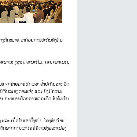
່າງກົດໝາຍ ວ່າດ້ວຍການປະກັນສັງຄົມ
ກສະພາແຫ່ງຊາດ, ຄະນະກົມ, ຄະນະພະແນກ,
ມການແຈກຢາຍລາຍໄດ້ ແລະ ຄ້ຳປະກັນສະຫວັດ
ັງບໍ່ທັນລະອຽດຈະແຈ້ງ ແລະ ຍັງມີຄວາມ
ະພາບການຂະຫຍາຍຕົວຂອງເສດຖະກິດ-ສັງຄົມໃນ
ລະ ເນື້ອໃນຢ່າງຕັ້ງໜ້າ. ໂຄງສ້າງໃໝ່
ັດພາກການແກ້ໄຂຂໍ້ຂັດແຍ່ງອອກເນື່ອງ