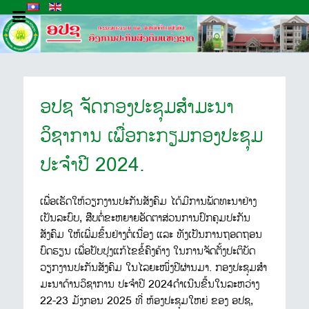
ອປຊ ຈັດກອງປະຊຸມສໍາມະນາ
ວິຊາການ ເພື່ອກະກຽມກອງປະຊຸມ
ປະຈໍາປີ 2024.
ເພື່ອເຮັດໃຫ້ວຽກງານປະກັນສັງຄົມ ໄດ້ມີການພັດທະນາຢ່າງ
ເປັນລະບົບ, ສືີບຕໍ່ຂະຫຍາຍອັດຕາສ່ວນການປົກຄຸມປະກັນ
ສັງຄົມ ໃຫ້ເພີ່ມຂຶ້ນຢ່າງຕໍ່ເນື່ອງ ແລະ ທັງເປັນການຖອດຖອນ
ບົດຮຽນ ເພື່ອປັບປຸງແກ້ໄຂຂໍ້ຄົງຄ້າງ ໃນການຈັດຕັ້ງປະຕິບັດ
ວຽກງານປະກັນສັງຄົມ ໃນໄລຍະໜຶ່ງປີຜ່ານມາ. ກອງປະຊຸມສຳ
ມະນາດ້ານວິຊາການ ປະຈໍາປີ 2024ດຳເນີນຂື້ນໃນລະຫວ່າງ
22-23 ມັງກອນ 2025 ທີ່ ຫ້ອງປະຊຸມໃຫຍ່ ຂອງ ອປຊ,