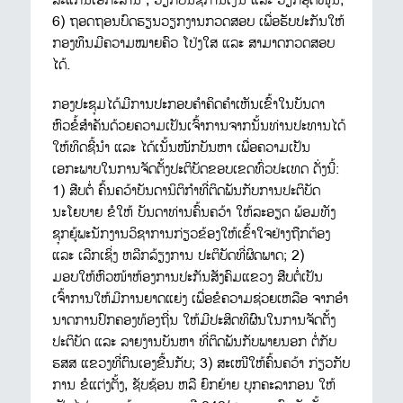
ສະແກນເອກະສານ , ວຽກບັນຊີການເງິນ ແລະ ວຽກອຸດໜູນ;
6) ຖອດຖອນບົດຮຽນວຽກງານກວດສອບ ເພື່ອຮັບປະກັນໃຫ້
ກອງທຶນມີຄວາມໝາຍຄົວ ໂປ່ງໃສ ແລະ ສາມາດກວດສອບ
ໄດ້.
ກອງປະຊຸມໄດ້ມີການປະກອບຄຳຄິດຄຳເຫັນເຂົ້າໃນບັນດາ
ຫົວຂໍ້ສຳຄັນດ້ວຍຄວາມເປັນເຈົ້າການຈາກນັ້ນທ່ານປະທານໄດ້
ໃຫ້ທິດຊີ້ນຳ ແລະ ໄດ້ເນັ້ນໜັກບັນຫາ ເພື່ອຄວາມເປັນ
ເອກະພາບໃນການຈັດຕັ້ງປະຕິບັດຂອບເຂດທົ່ວປະເທດ ດັ່ງນີ້:
1) ສືບຕໍ່ ຄົ້ນຄວ້າບັນດານິຕິກຳທີ່ຕິດພັນກັບການປະຕິບັດ
ນະໂຍບາຍ ຂໍໃຫ້ ບັນດາທ່ານຄົ້ນຄວ້າ ໃຫ້ລະອຽດ ພ້ອມທັງ
ຊຸກຍູ້ພະນັກງານວິຊາການກ່ຽວຂ້ອງໃຫ້ເຂົ້າໃຈຢ່າງຖືກຕ້ອງ
ແລະ ເລີກເຊິ່ງ ຫລີກລ້ຽງການ ປະຕິບັດທີ່ຜິດພາດ; 2)
ມອບໃຫ້ຫົວໜ້າຫ້ອງການປະກັນສັງຄົມແຂວງ ສືບຕໍ່ເປັນ
ເຈົ້າການໃຫ້ມີການຍາດແຍ່ງ ເພື່ອຂໍຄວາມຊ່ວຍເຫລືອ ຈາກອໍາ
ນາດການປົກຄອງທ້ອງຖີ່ນ ໃຫ້ມີປະສິດທິຜົນໃນການຈັດຕັ້ງ
ປະຕິບັດ ແລະ ລາຍງານບັນຫາ ທີ່ຕິດພັນກັບພາຍນອກ ຕໍ່ກັບ
ຮສສ ແຂວງທີ່ຕົນເອງຂື້ນກັບ; 3) ສະເໜີໃຫ້ຄົ້ນຄວ້າ ກ່ຽວກັບ
ການ ຂໍແຕ່ງຕັ້ງ, ຊັບຊ້ອນ ຫລື ຍົກຍ້າຍ ບຸກຄະລາກອນ ໃຫ້