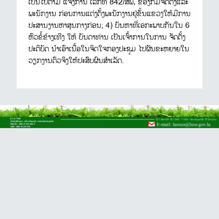
ເປັນໄປຕາມ ແຈ້ງການ ເລກທີ 842/ສພ, ຂອງກົມຈັດຕັ້ງແລະ
ພະນັກງານ ກ່ອນການແຕ່ງຕັ້ງພະນັກງານຢູ່ຂັ້ນແຂວງໃຫ້ມີການ
ປະສານງານຫາສຸນກາງກ່ອນ; 4) ບັນຫາທີ່ເອກະພາບກັນໃນ 6
ຫົວຂໍ້ຂ້າງເທີງ ໃຫ້ ບັນດາທ່ານ ເປັນເຈົ້າການໃນການ ຈັດຕັ້ງ
ປະຕິບັດ ນຳເອົາເນື້ອໃນຈິດໃຈກອງປະຊູມ ໄປຜັນຂະຫຍາຍໃນ
ວຽກງານຕົວຈິງໃຫ້ປະສົບຜົນສຳເລັດ.