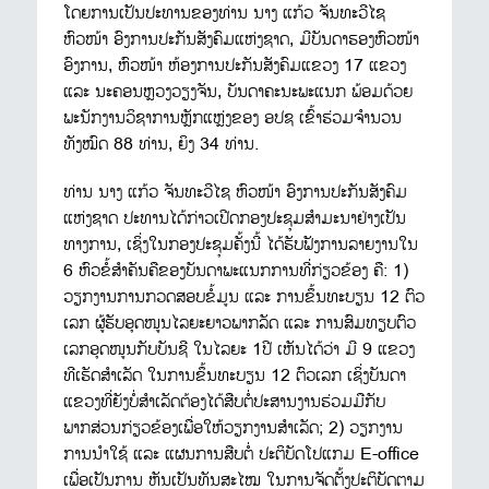
ໂດຍການເປັນປະທານຂອງທ່ານ ນາງ ແກ້ວ ຈັນທະວີໄຊ
ຫົວໜ້າ ອົງການປະກັນສັງຄົມແຫ່ງຊາດ, ມີບັນດາຮອງຫົວໜ້າ
ອົງການ, ຫົວໜ້າ ຫ້ອງການປະກັນສັງຄົມແຂວງ 17 ແຂວງ
ແລະ ນະຄອນຫຼວງວຽງຈັນ, ບັນດາຄະນະພະແນກ ພ້ອມດ້ວຍ
ພະນັກງານວິຊາການຫຼັກແຫຼ່ງຂອງ ອປຊ ເຂົ້າຮ່ວມຈໍານວນ
ທັງໝົດ 88 ທ່ານ, ຍິງ 34 ທ່ານ.
ທ່ານ ນາງ ແກ້ວ ຈັນທະວີໄຊ ຫົວໜ້າ ອົງການປະກັນສັງຄົມ
ແຫ່ງຊາດ ປະທານໄດ້ກ່າວເປີດກອງປະຊຸມສຳມະນາຢ່າງເປັນ
ທາງການ, ເຊິ່ງໃນກອງປະຊຸມຄັ້ງນີ້ ໄດ້ຮັບຟັງການລາຍງານໃນ
6 ຫົວຂໍ້ສຳຄັນຄືຂອງບັນດາພະແນກການທີ່ກ່ຽວຂ້ອງ ຄື: 1)
ວຽກງານການກວດສອບຂໍ້ມູນ ແລະ ການຂຶ້ນທະບຽນ 12 ຕົວ
ເລກ ຜູ້ຮັບອຸດໜູນໄລຍະຍາວພາກລັດ ແລະ ການສົມທຽບຕົວ
ເລກອຸດໜູນກັບບັນຊີ ໃນໄລຍະ 1ປີ ເຫັນໄດ້ວ່າ ມີ 9 ແຂວງ
ທີເຮັດສຳເລັດ ໃນການຂຶ້ນທະບຽນ 12 ຕົວເລກ ເຊິ່ງບັນດາ
ແຂວງທີ່ຍັງບໍ່ສຳເລັດຕ້ອງໄດ້ສືບຕໍ່ປະສານງານຮ່ວມມືກັບ
ພາກສ່ວນກ່ຽວຂ້ອງເພື່ອໃຫ້ວຽກງານສຳເລັດ; 2) ວຽກງານ
ການນໍາໃຊ້ ແລະ ແຜນການສືບຕໍ່ ປະຕິບັດໂປແກມ E-office
ເພື່ອເປັນການ ຫັນເປັນທັນສະໄໝ ໃນການຈັດຕັ້ງປະຕິບັດຕາມ