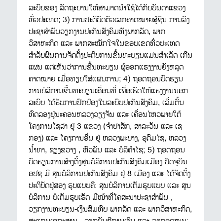
ລະບົບຂອງ ລັດຖະບານໃຫ້ສາມາດນຳໃຊ້ໄດ້ກັບບັນດາແຂວງ
ທົ່ວປະເທດ; 3) ການປະຕິບັດຕົວເລກຄາດໝາຍສູ້ຊົນ ການລົງ
ປະຊາສຳພັນວຽກງານປະກັນສັງຄົມທັງພາກລັດ, ພາກ
ວິສາຫະກິດ ແລະ ພາກສະໝັກໃຈໃນຂອບເຂດທົ່ວປະເທດ
ສຳລັບຜົນການຈັດຕັ້ງປະຕິບການຂື້ນທະບຽນແມ່ນສຳເລັດ ເກີນ
ແຜນ ແຕ່ເຫັນວ່າການຂື້ນທະບຽນ ຜູ້ອອກແຮງງານຍັງຫລຸດ
ຄາດໝາຍ ເມື່ອທຽບໃສ່ແຜນການ; 4) ຖອດຖອນບົດຮຽນ
ການບໍລິການຂື້ນທະບຽນເຄື່ອນທີ່ ເພື່ອເຮັດໃຫ້ແຮງງານນອກ
ລະບົບ ໄດ້ຮັບການປົກປ້ອງໃນລະບົບປະກັນສັງຄົມ, ເລີ່ມຕົ້ນ
ທົດລອງຢູ່ນະຄອນຫລວງວຽງຈັນ ແລະ ເຄື່ອນໄຫວພາຍໃຕ້
ໂຄງການໂຊລ່າ ຢູ່ 3 ແຂວງ (ຈຳປາສັກ, ສາລະວັນ ແລະ ເຊ
ກອງ) ແລະ ໂຄງການອື່ນ ຢູ່ ຫລວງພະບາງ, ອຸດົມໄຊ, ຫລວງ
ນ້ຳທາ, ຊຽງຂວາງ , ຫົວພັນ ແລະ ບໍລິຄຳໄຊ; 5) ຖອດຖອນ
ບົດຮຽນການສ້າງຕັ້ງສູນບໍລິການປະກັນສັງຄົມເມືອງ ປັດຈຸບັນ
ອປຊ ມີ ສູນບໍລິການປະກັນສັງຄົມ ຢູ່ 8 ເມືອງ ແລະ ໄດ້ຈັດຕັ້ງ
ປະຕິບັດຢູ່ສອງ ຮູບແບບຄື: ສູນບໍລິການເຕັມຮູບແບບ ແລະ ສູນ
ບໍລິການ ບໍ່ເຕັມຮູບເຮັດ ມີໜ້າທີ່ໂຄສະນາປະຊາສຳພັນ ,
ວຽກງານທະບຽນ-ເງິນສົມທົບ ພາກລັດ ແລະ ພາກວິສາຫະກິດ,