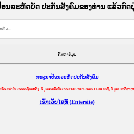
້ອນລະຫັດບັດ ປະກັນສັງຄົມຂອງທ່ານ ແລ້ວກົດປຸ
ກະລຸນາປ້ອນລະຫັດປະກັນສັງຄົມ
ດ ແມ່ນອັບເດດອາທິດລະຄັ້ງ. ຂໍ້ມູນພາກລັດອັບເດດ 03/08/2026 ເວລາ 11:00 ນາທີ; ຂໍ້ມູນພາກວິສາຫະ
ເຂົ້າເວັບໄຊທ໌ (Entersite)