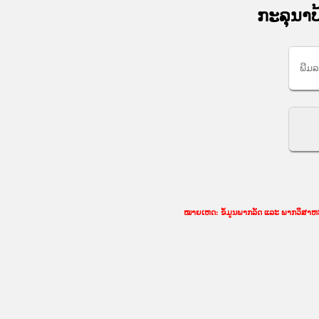
ກະລຸນາປ
ໝາຍເຫດ: ຂໍ້ມູນພາກລັດ ແລະ ພາກວິສາຫະກິ